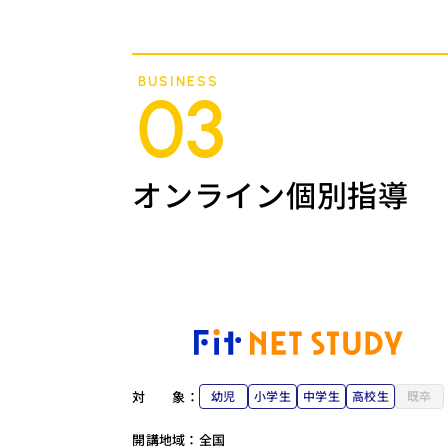
BUSINESS
03
オンライン個別指導
対
象：
幼児
小学生
中学生
高校生
既卒
開講地域：
全国